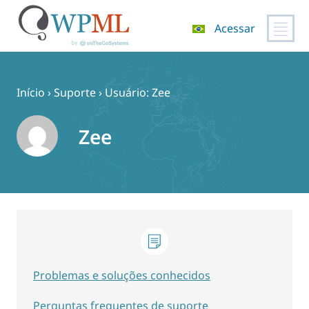
Acessar
Pular
para
o
Início
›
Suporte
›
Usuário: Zee
conteúdo
Zee
Problemas e soluções conhecidos
Perguntas frequentes de suporte