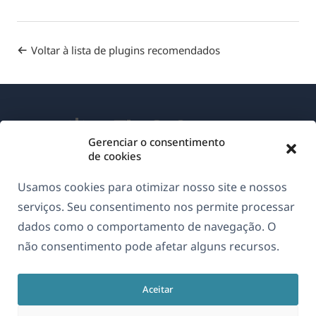
Voltar à lista de plugins recomendados
Gerenciar o consentimento
de cookies
Sobre o WPML
Usamos cookies para otimizar nosso site e nossos
GDPR & Política de Privacidade
serviços. Seu consentimento nos permite processar
dados como o comportamento de navegação. O
(abre
Junte-se à nossa equipe
não consentimento pode afetar alguns recursos.
em
(abre
(abre
(abre
uma
em
em
em
nova
Aceitar
uma
uma
uma
Português
janela)
nova
nova
nova