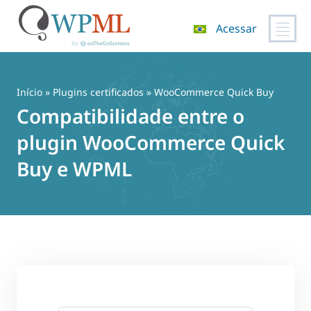
Acessar
Pular
para
o
Início
»
Plugins certificados
» WooCommerce Quick Buy
conteúdo
Compatibilidade entre o
plugin WooCommerce Quick
Buy e WPML