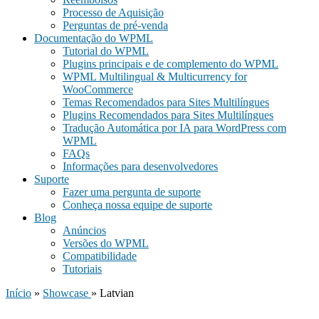
Processo de Aquisição
Perguntas de pré-venda
Documentação do WPML
Tutorial do WPML
Plugins principais e de complemento do WPML
WPML Multilingual & Multicurrency for
WooCommerce
Temas Recomendados para Sites Multilíngues
Plugins Recomendados para Sites Multilíngues
Tradução Automática por IA para WordPress com
WPML
FAQs
Informações para desenvolvedores
Suporte
Fazer uma pergunta de suporte
Conheça nossa equipe de suporte
Blog
Anúncios
Versões do WPML
Compatibilidade
Tutoriais
Início
»
Showcase
» Latvian