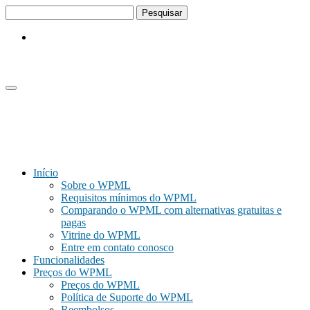
Pular
Pular
para
para
o
a
conteúdo
barra
lateral
Início
Sobre o WPML
Requisitos mínimos do WPML
Comparando o WPML com alternativas gratuitas e
pagas
Vitrine do WPML
Entre em contato conosco
Funcionalidades
Preços do WPML
Preços do WPML
Política de Suporte do WPML
Reembolsos