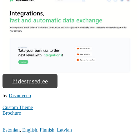
liidestused.ee
by
Disainveeb
Custom Theme
Brochure
Estonian
,
English
,
Finnish
,
Latvian