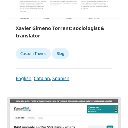
Xavier Gimeno Torrent: sociologist &
translator
Custom Theme
Blog
English
,
Catalan
,
Spanish