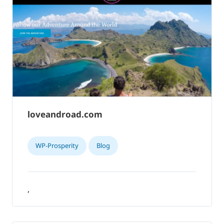
loveandroad.com
WP-Prosperity
Blog
,