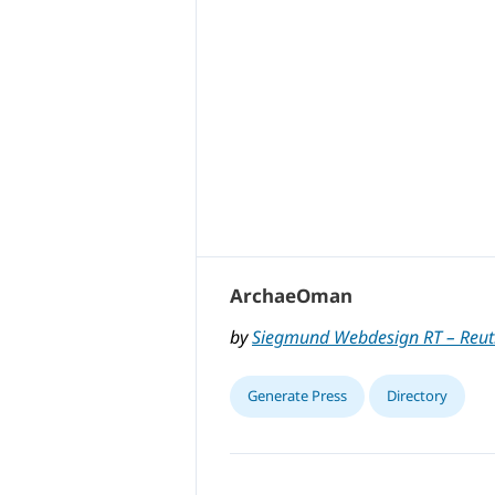
Archae­Oman
by
Siegmund Webdesign RT – Reut
Generate Press
Directory
,