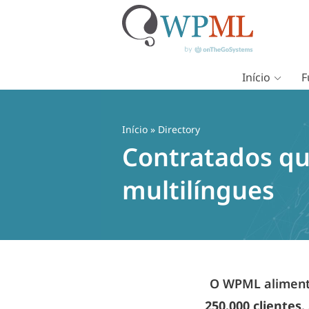
Início
F
Pular
para
o
Início
» Directory
conteúdo
Contratados qu
multilíngues
O WPML alimenta
250.000 clientes
.