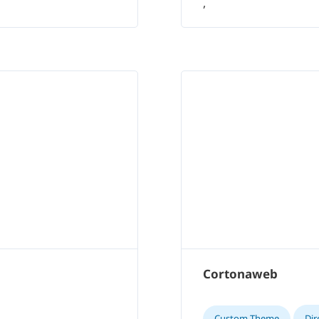
,
Cortonaweb
Custom Theme
Dir