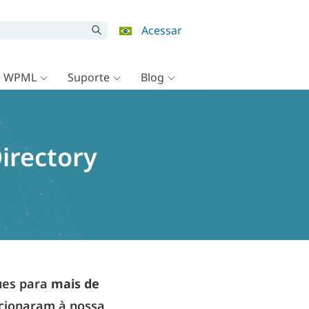
Acessar
o WPML
Suporte
Blog
irectory
ues para
mais de
dicionaram à nossa