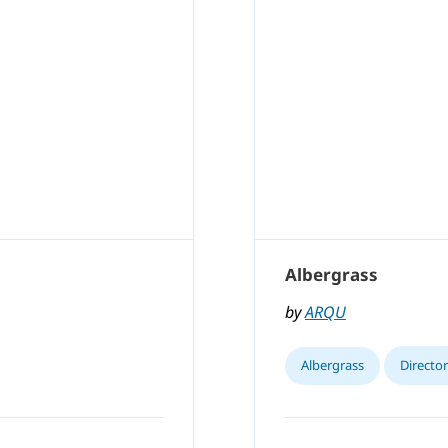
Albergrass
by
ARQU
Albergrass
Directo