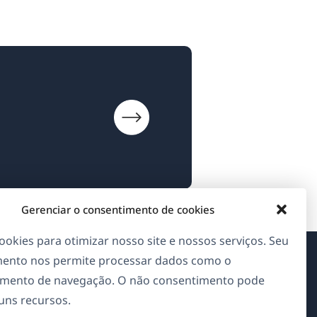
Gerenciar o consentimento de cookies
okies para otimizar nosso site e nossos serviços. Seu
ento nos permite processar dados como o
Sobre o WPML
mento de navegação. O não consentimento pode
guns recursos.
GDPR & Política de Privacidade