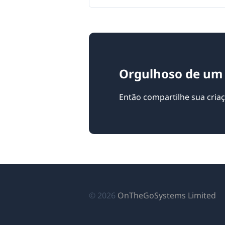
Orgulhoso de um 
Então compartilhe sua cri
(a
© 2026
OnTheGoSystems Limited
e
u