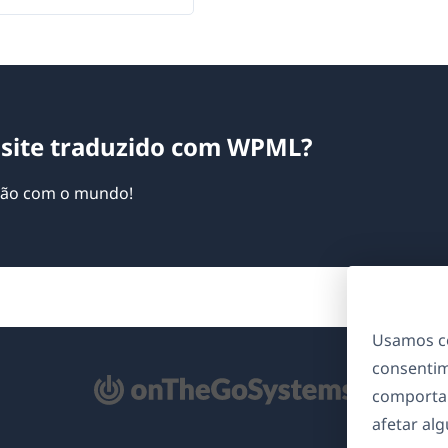
site traduzido com WPML?
ação com o mundo!
Usamos co
consentim
bre
comporta
m
afetar al
ma