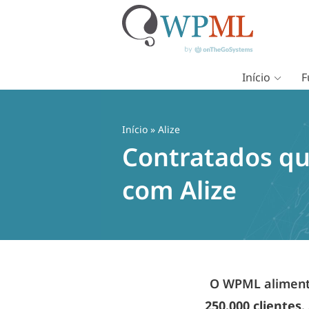
Início
F
Pular
para
o
Início
» Alize
conteúdo
Contratados qu
com Alize
O WPML alimenta
250.000 clientes
.