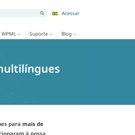
Acessar
o WPML
Suporte
Blog
ultilíngues
ues para
mais de
dicionaram à nossa