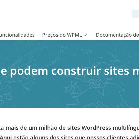
uncionalidades
Preços do WPML
Documentação d
e podem construir sites m
 mais de um milhão de sites WordPress multilíng
 Aqui estão alguns dos sites que nossos clientes a