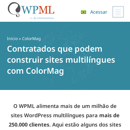
Acessar
Pular
para
o
Início
» ColorMag
conteúdo
Contratados que podem
construir sites multilíngues
com ColorMag
O WPML alimenta mais de um milhão de
sites WordPress multilíngues para
mais de
250.000 clientes
. Aqui estão alguns dos sites