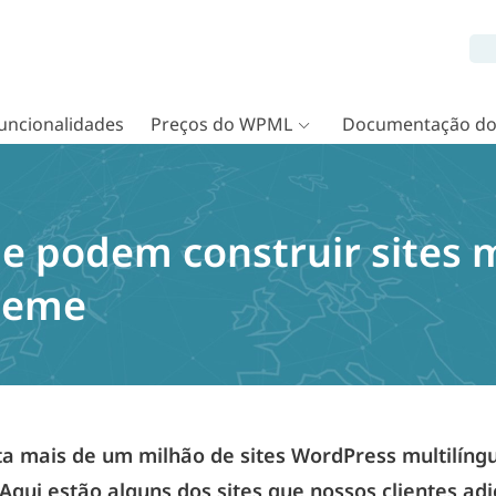
uncionalidades
Preços do WPML
Documentação d
e podem construir sites m
heme
 mais de um milhão de sites WordPress multilíng
 Aqui estão alguns dos sites que nossos clientes a