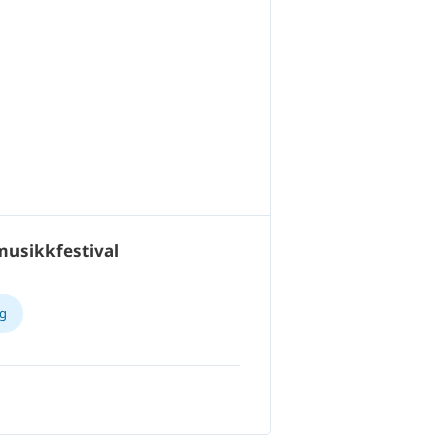
usikkfestival
og