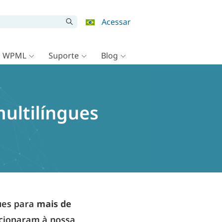
Acessar
o WPML
Suporte
Blog
ultilíngues
ues para
mais de
dicionaram à nossa