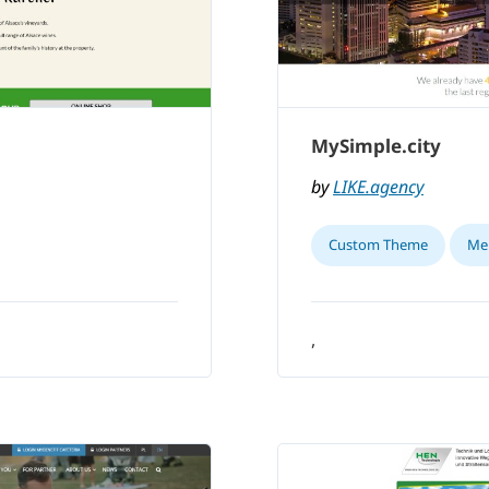
MySimple.city
by
LIKE.agency
Custom Theme
Me
,