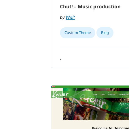
Chut! – Music production
by
Walt
Custom Theme
Blog
,