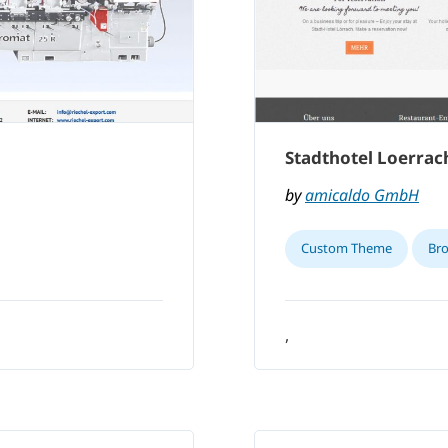
Stadthotel Loerrac
by
amicaldo GmbH
Custom Theme
Br
,