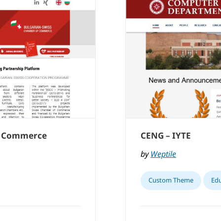
f Commerce
CENG – IYTE
by
Weptile
Custom Theme
Edu