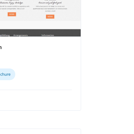
h
ochure