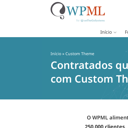
Início
F
Pular
para
o
Início
» Custom Theme
conteúdo
Contratados qu
com Custom T
O WPML alimenta
250.000 clientes
.