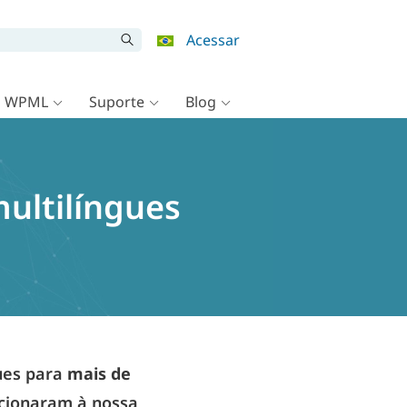
Acessar
o WPML
Suporte
Blog
ultilíngues
ues para
mais de
dicionaram à nossa