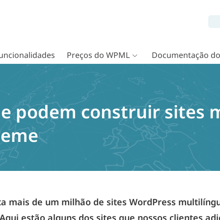
uncionalidades
Preços do WPML
Documentação d
e podem construir sites m
heme
 mais de um milhão de sites WordPress multilíng
 Aqui estão alguns dos sites que nossos clientes a