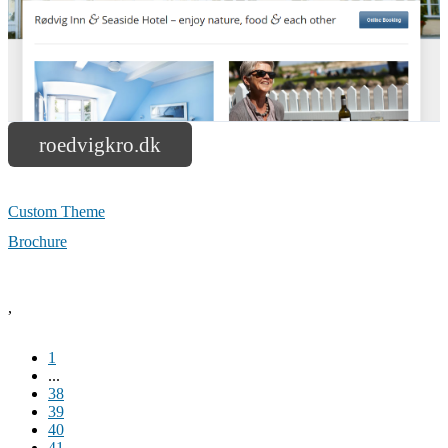
roedvigkro.dk
Custom Theme
Brochure
,
1
...
38
39
40
41