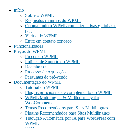
Início
Sobre o WPML
Requisitos mínimos do WPML
Comparando o WPML com alternativas gratuitas e
pagas
Vitrine do WPML
Entre em contato conosco
Funcionalidades
Preços do WPML
Preços do WPML
Política de Suporte do WPML
Reembolsos
Processo de Aquisição
Perguntas de pré-venda
Documentação do WPML
Tutorial do WPML
Plugins principais e de complemento do WPML
WPML Multilingual & Multicurrency for
WooCommerce
Temas Recomendados para Sites Multilíngues
Plugins Recomendados para Sites Multilíngues
Tradução Automática por IA para WordPress com
WPML