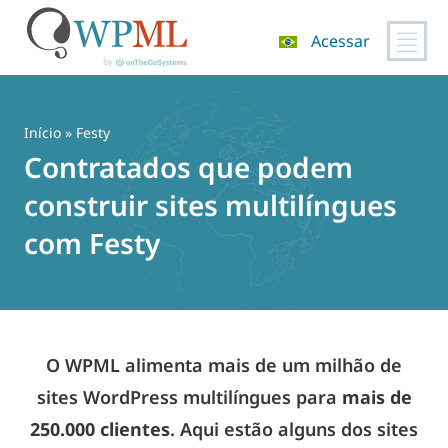
Acessar
Pular
para
o
Início
» Festy
conteúdo
Contratados que podem
construir sites multilíngues
com Festy
O WPML alimenta mais de um milhão de
sites WordPress multilíngues para
mais de
250.000 clientes
. Aqui estão alguns dos sites