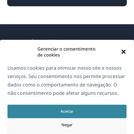
Gerenciar o consentimento
de cookies
Sobre o WPML
Usamos cookies para otimizar nosso site e nossos
GDPR & Política de Privacidade
serviços. Seu consentimento nos permite processar
dados como o comportamento de navegação. O
(abre
Junte-se à nossa equipe
não consentimento pode afetar alguns recursos.
em
(abre
(abre
(abre
uma
em
em
em
nova
Aceitar
uma
uma
uma
Português
janela)
nova
nova
nova
Negar
janela)
janela)
janela)