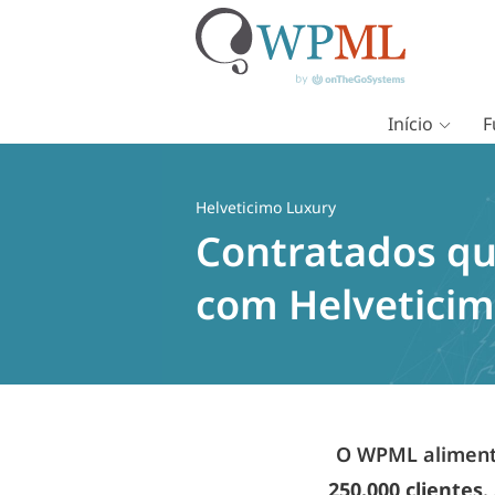
Início
F
Pular
para
o
Helveticimo Luxury
conteúdo
Contratados qu
com Helveticim
O WPML alimenta
250.000 clientes
.