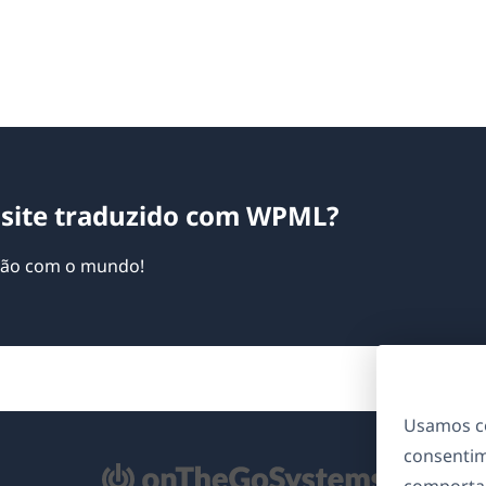
site traduzido com WPML?
ação com o mundo!
Usamos co
consentim
bre