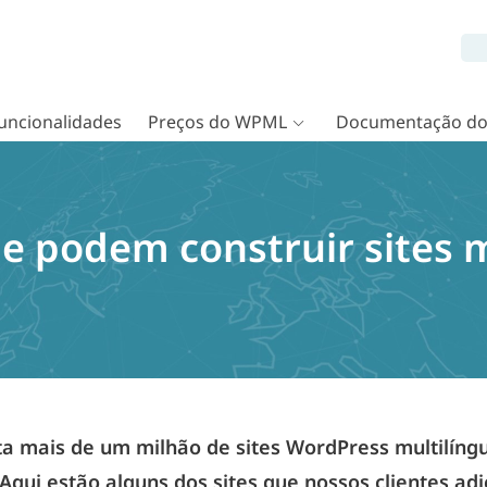
uncionalidades
Preços do WPML
Documentação d
e podem construir sites m
 mais de um milhão de sites WordPress multilíng
 Aqui estão alguns dos sites que nossos clientes a