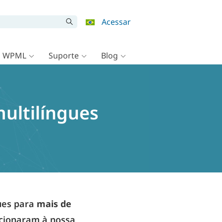
Acessar
o WPML
Suporte
Blog
ultilíngues
ues para
mais de
dicionaram à nossa