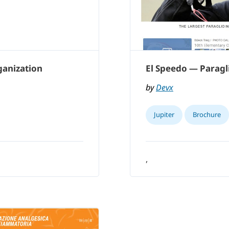
ganization
El Speedo — Parag
by
Devx
Jupiter
Brochure
,