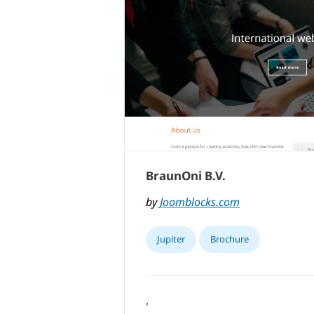
BraunOni B.V.
by
Joomblocks.com
Jupiter
Brochure
,