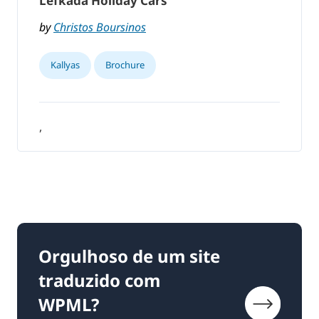
Lefkada Holiday Cars
by
Christos Boursinos
Kallyas
Brochure
,
Orgulhoso de um site
traduzido com
WPML?