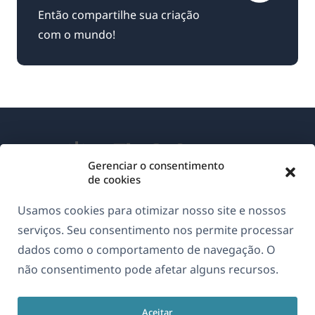
Então compartilhe sua criação
com o mundo!
Gerenciar o consentimento
de cookies
Sobre o WPML
Usamos cookies para otimizar nosso site e nossos
GDPR & Política de Privacidade
serviços. Seu consentimento nos permite processar
dados como o comportamento de navegação. O
(abre
Junte-se à nossa equipe
não consentimento pode afetar alguns recursos.
em
(abre
(abre
(abre
uma
em
em
em
nova
Aceitar