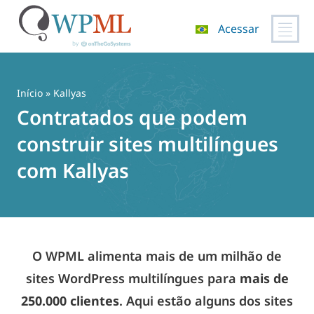
Acessar
Pular
para
o
Início
» Kallyas
conteúdo
Contratados que podem
construir sites multilíngues
com Kallyas
O WPML alimenta mais de um milhão de
sites WordPress multilíngues para
mais de
250.000 clientes
. Aqui estão alguns dos sites