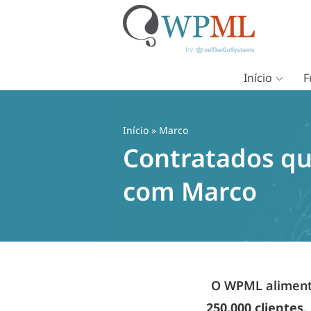
Início
F
Pular
para
o
Início
» Marco
conteúdo
Contratados qu
com Marco
O WPML alimenta
250.000 clientes
.