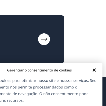
Gerenciar o consentimento de cookies
okies para otimizar nosso site e nossos serviços. Seu
ento nos permite processar dados como o
Sobre o WPML
mento de navegação. O não consentimento pode
guns recursos.
GDPR & Política de Privacidade