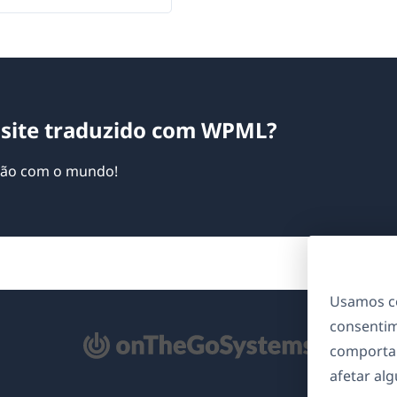
site traduzido com WPML?
ação com o mundo!
Usamos co
consentim
bre
comporta
m
afetar al
ma