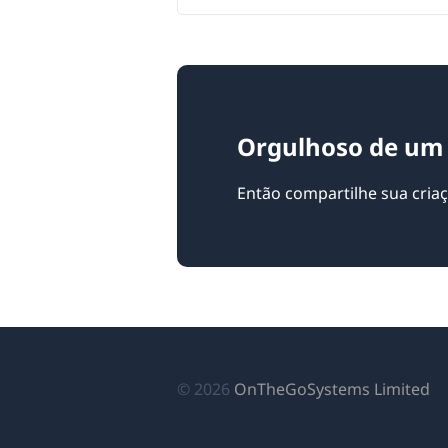
Orgulhoso de um 
Então compartilhe sua cri
(a
© 2026
OnTheGoSystems Limited
e
u