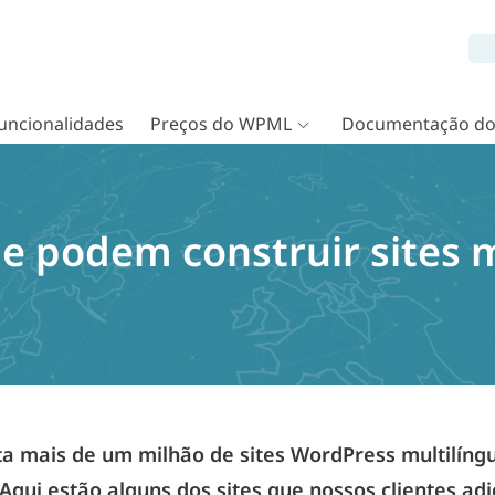
uncionalidades
Preços do WPML
Documentação d
e podem construir sites m
 mais de um milhão de sites WordPress multilíng
 Aqui estão alguns dos sites que nossos clientes a