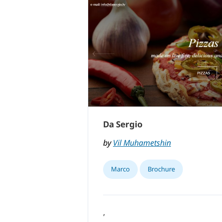
Da Sergio
by
Vil Muhametshin
Marco
Brochure
,