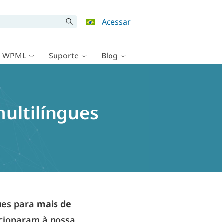
Acessar
o WPML
Suporte
Blog
ultilíngues
ues para
mais de
dicionaram à nossa