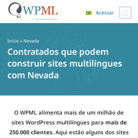
Acessar
Pular
para
o
Início
» Nevada
conteúdo
Contratados que podem
construir sites multilíngues
com Nevada
O WPML alimenta mais de um milhão de
sites WordPress multilíngues para
mais de
250.000 clientes
. Aqui estão alguns dos sites