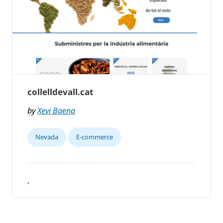
collelldevall.cat
by
Xevi Baena
Nevada
E-commerce
,