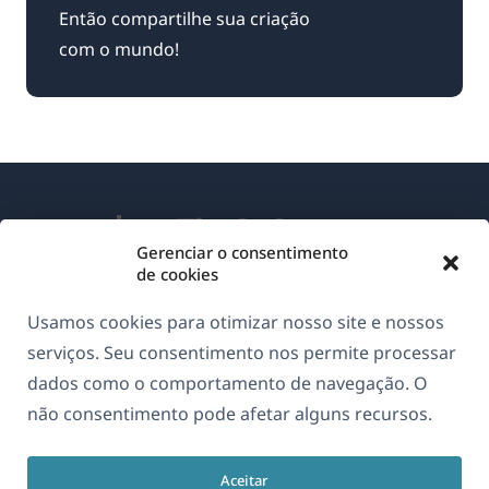
Então compartilhe sua criação
com o mundo!
Gerenciar o consentimento
de cookies
Sobre o WPML
Usamos cookies para otimizar nosso site e nossos
GDPR & Política de Privacidade
serviços. Seu consentimento nos permite processar
dados como o comportamento de navegação. O
(abre
Junte-se à nossa equipe
não consentimento pode afetar alguns recursos.
em
(abre
(abre
(abre
uma
em
em
em
nova
Aceitar
uma
uma
uma