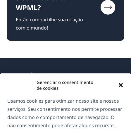
WPML?
Então compartilhe sua criação
com o mundo!
Gerenciar o consentimento
de cookies
Sobre o WPML
Usamos cookies para otimizar nosso site e nossos
GDPR & Política de Privacidade
serviços. Seu consentimento nos permite processar
dados como o comportamento de navegação. O
(abre
Junte-se à nossa equipe
não consentimento pode afetar alguns recursos.
em
(abre
(abre
(abre