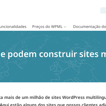
uncionalidades
Preços do WPML
Documentação d
e podem construir sites m
 mais de um milhão de sites WordPress multilíng
 Aqui estão alguns dos sites que nossos clientes a