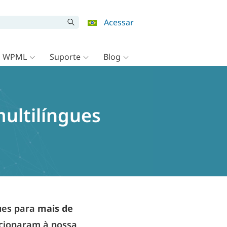
Acessar
o WPML
Suporte
Blog
ultilíngues
ues para
mais de
dicionaram à nossa