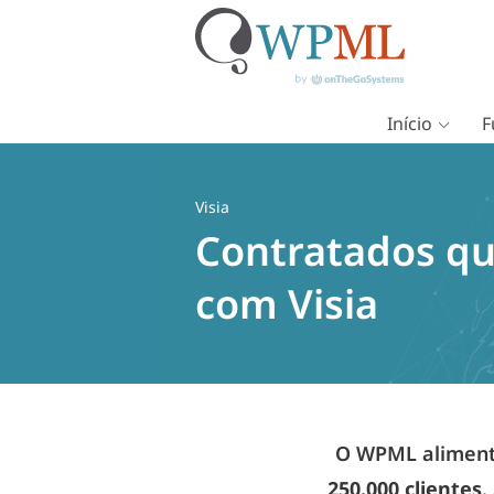
Início
F
Pular
para
o
Visia
conteúdo
Contratados qu
com Visia
O WPML alimenta
250.000 clientes
.