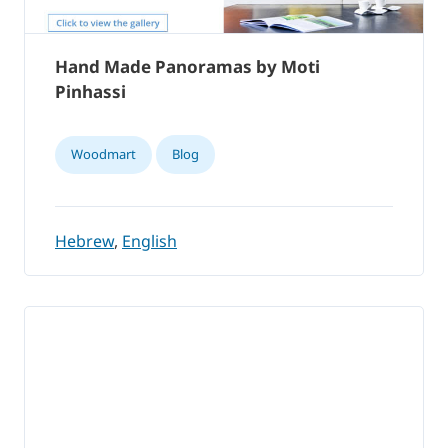
Hand Made Panoramas by Moti
Pinhassi
Woodmart
Blog
Hebrew
,
English