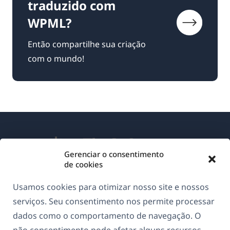
traduzido com
WPML?
Então compartilhe sua criação
com o mundo!
Gerenciar o consentimento
de cookies
Sobre o WPML
Usamos cookies para otimizar nosso site e nossos
GDPR & Política de Privacidade
serviços. Seu consentimento nos permite processar
dados como o comportamento de navegação. O
(abre
Junte-se à nossa equipe