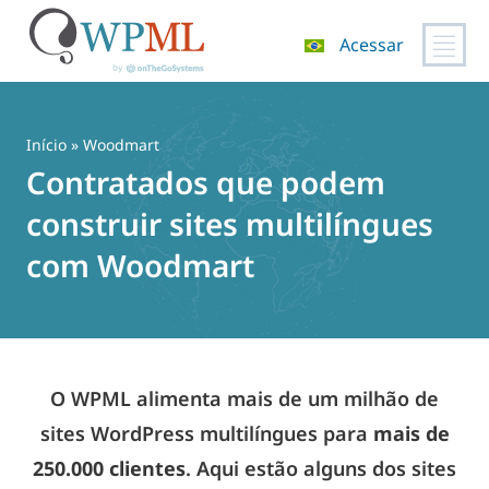
Acessar
Pular
para
o
Início
» Woodmart
conteúdo
Contratados que podem
construir sites multilíngues
com Woodmart
O WPML alimenta mais de um milhão de
sites WordPress multilíngues para
mais de
250.000 clientes
. Aqui estão alguns dos sites