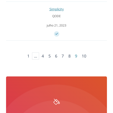
Simplicity
QODE
julho 21, 2023
1
...
4
5
6
7
8
9
10