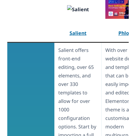
Salient
Phlox
Salient offers
With over 17
front-end
website desi
editing, over 65
and template
elements, and
that can be
over 330
easily impor
templates to
and edited in
allow for over
Elementor, P
1000
theme is a hi
configuration
customisable
options. Start by
modern
importing a full
multipurpos