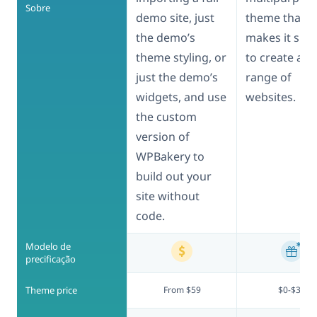
Sobre
demo site, just
theme that
the demo’s
makes it sim
theme styling, or
to create a w
just the demo’s
range of
widgets, and use
websites.
the custom
version of
WPBakery to
build out your
site without
code.
Modelo de
precificação
Theme price
From $59
$0-$39