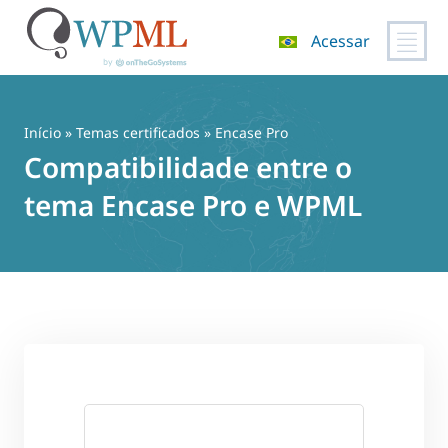
Acessar
Pular
para
o
Início
»
Temas certificados
» Encase Pro
conteúdo
Compatibilidade entre o
tema Encase Pro e WPML