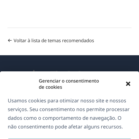
Voltar à lista de temas recomendados
Gerenciar o consentimento
de cookies
Sobre o WPML
Usamos cookies para otimizar nosso site e nossos
GDPR & Política de Privacidade
serviços. Seu consentimento nos permite processar
dados como o comportamento de navegação. O
(abre
Junte-se à nossa equipe
não consentimento pode afetar alguns recursos.
em
(abre
(abre
(abre
uma