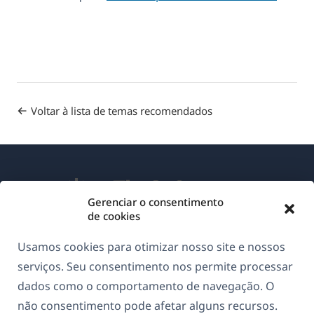
Voltar à lista de temas recomendados
Gerenciar o consentimento
de cookies
Sobre o WPML
Usamos cookies para otimizar nosso site e nossos
GDPR & Política de Privacidade
serviços. Seu consentimento nos permite processar
dados como o comportamento de navegação. O
(abre
Junte-se à nossa equipe
não consentimento pode afetar alguns recursos.
em