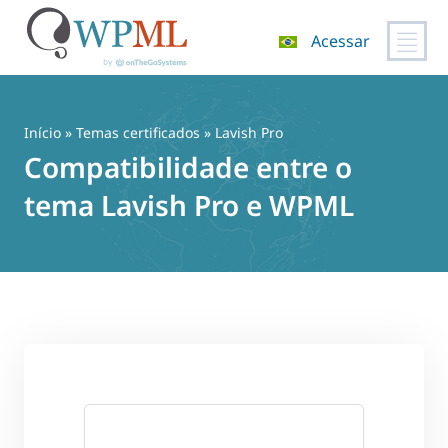
Acessar
Pular
para
o
Início
»
Temas certificados
» Lavish Pro
conteúdo
Compatibilidade entre o
tema Lavish Pro e WPML