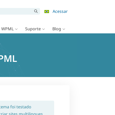
Acessar
o WPML
Suporte
Blog
WPML
 tema foi testado
iar sites multilingues