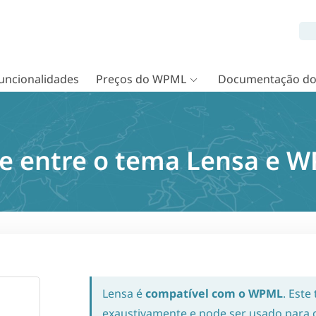
uncionalidades
Preços do WPML
Documentação d
e entre o tema Lensa e 
Lensa é
compatível com o WPML
. Este
exaustivamente e pode ser usado para cr