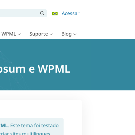
Acessar
o WPML
Suporte
Blog
 Ipsum e WPML
PML
. Este tema foi testado
iar sites multilingues