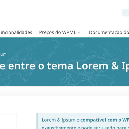
uncionalidades
Preços do WPML
Documentação d
sum
de entre o tema Lorem &
Lorem & Ipsum é
compatível com o W
exaustivamente e pode ser usado para cr