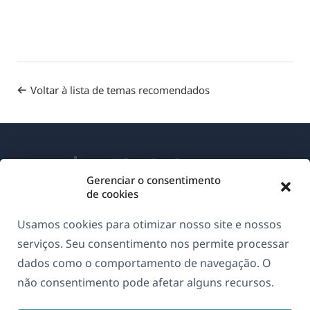
Voltar à lista de temas recomendados
Gerenciar o consentimento
de cookies
Sobre o WPML
Usamos cookies para otimizar nosso site e nossos
GDPR & Política de Privacidade
serviços. Seu consentimento nos permite processar
dados como o comportamento de navegação. O
(abre
Junte-se à nossa equipe
não consentimento pode afetar alguns recursos.
em
(abre
(abre
(abre
uma