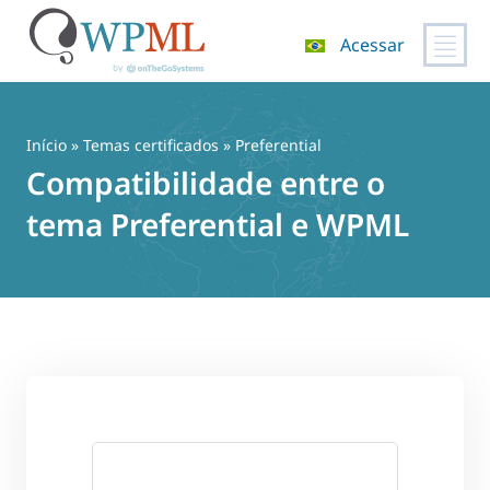
Acessar
Pular
para
o
Início
»
Temas certificados
» Preferential
conteúdo
Compatibilidade entre o
tema Preferential e WPML