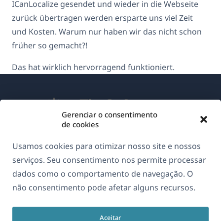
ICanLocalize gesendet und wieder in die Webseite
zurück übertragen werden ersparte uns viel Zeit
und Kosten. Warum nur haben wir das nicht schon
früher so gemacht?!
Das hat wirklich hervorragend funktioniert.
Gerenciar o consentimento
de cookies
Sobre o WPML
Usamos cookies para otimizar nosso site e nossos
GDPR & Política de Privacidade
serviços. Seu consentimento nos permite processar
dados como o comportamento de navegação. O
(abre
Junte-se à nossa equipe
não consentimento pode afetar alguns recursos.
em
(abre
(abre
(abre
uma
em
em
em
nova
Aceitar
uma
uma
uma