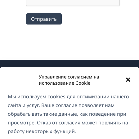
Отправить
Управление согласием на
использование Cookie
Мы используем cookies для оптимизации нашего
О WPML
сайта и услуг. Ваше согласие позволяет нам
GDPR и политика конфиденциальности
обрабатывать такие данные, как поведение при
просмотре. Отказ от согласия может повлиять на
(открывае
Присоединяйтесь к нашей команде
работу некоторых функций.
в
(открывается
(открывается
(открывается