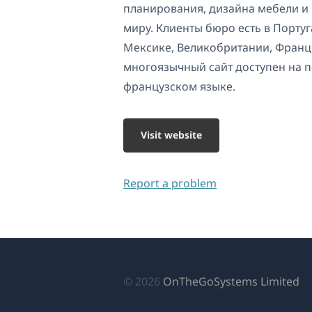
планирования, дизайна мебели и
миру. Клиенты бюро есть в Португ
Мексике, Великобритании, Франц
многоязычный сайт доступен на п
французском языке.
Visit website
Report a problem
(о
© 2026
OnTheGoSystems Limited
в