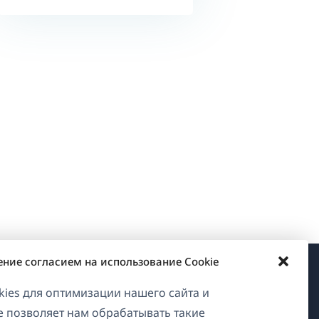
ение согласием на использование Cookie
О WPML
ies для оптимизации нашего сайта и
ие позволяет нам обрабатывать такие
GDPR и политика