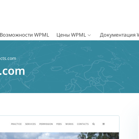
Возможности WPML
Цены WPML
Документация
ects.com
s.com