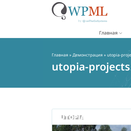
Главная
Перейти
к
содержимому
Главная
»
Демонстрация
» utopia-proj
utopia-project