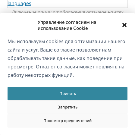
Включение опции отображения отзывов на всех
языках
Управление согласием на
использование Cookie
Мы используем cookies для оптимизации нашего
Если вы хотите только показывать все отзывы (без
сайта и услуг. Ваше согласие позволяет нам
их перевода), вам не нужно ничего делать.
обрабатывать такие данные, как поведение при
просмотре. Отказ от согласия может повлиять на
Шаг 2: переведите отзывы о продуктах
работу некоторых функций.
Принять
Если вы хотите, чтобы переведенные отзывы
отображались на страницах продуктов,
Запретить
выполните следующие действия:
Просмотр предпочтений
Перейдите в
WPML → панель управления
переводами
.