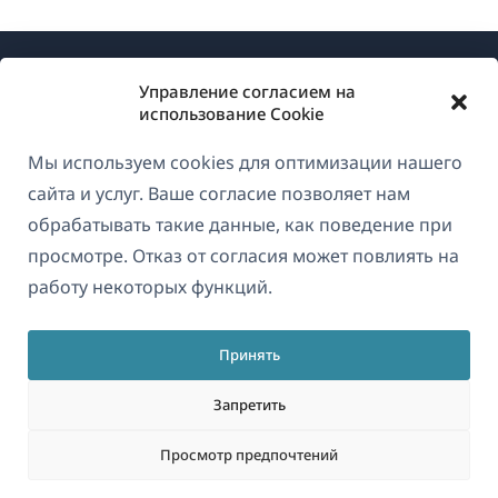
Управление согласием на
использование Cookie
Мы используем cookies для оптимизации нашего
О WPML
сайта и услуг. Ваше согласие позволяет нам
GDPR и политика конфиденциальности
обрабатывать такие данные, как поведение при
просмотре. Отказ от согласия может повлиять на
(открывае
Присоединяйтесь к нашей команде
работу некоторых функций.
в
(открывается
(открывается
(открывается
новом
в
в
в
окне)
Принять
новом
новом
новом
Русский
окне)
окне)
окне)
Запретить
(открываетс
© 2026
OnTheGoSystems Limited
Просмотр предпочтений
в