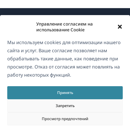
Управление согласием на
использование Cookie
Мы используем cookies для оптимизации нашего
О WPML
сайта и услуг. Ваше согласие позволяет нам
GDPR и политика конфиденциальности
обрабатывать такие данные, как поведение при
просмотре. Отказ от согласия может повлиять на
(открывае
Присоединяйтесь к нашей команде
работу некоторых функций.
в
(открывается
(открывается
(открывается
новом
в
в
в
окне)
Принять
новом
новом
новом
Русский
окне)
окне)
окне)
Запретить
(открываетс
© 2026
OnTheGoSystems Limited
Просмотр предпочтений
в