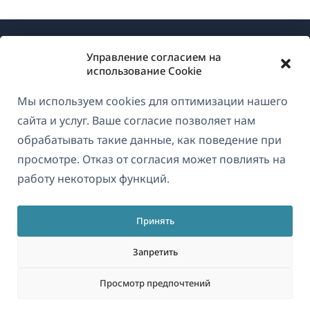
Управление согласием на
использование Cookie
Мы используем cookies для оптимизации нашего
О WPML
сайта и услуг. Ваше согласие позволяет нам
GDPR и политика конфиденциальности
обрабатывать такие данные, как поведение при
просмотре. Отказ от согласия может повлиять на
(открывае
Присоединяйтесь к нашей команде
работу некоторых функций.
в
(открывается
(открывается
(открывается
новом
в
в
в
окне)
Принять
новом
новом
новом
Русский
окне)
окне)
окне)
Запретить
(открываетс
© 2026
OnTheGoSystems Limited
Просмотр предпочтений
в