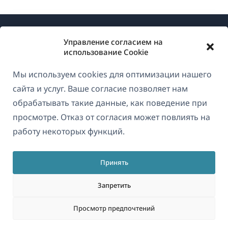
Управление согласием на
использование Cookie
Мы используем cookies для оптимизации нашего
О WPML
сайта и услуг. Ваше согласие позволяет нам
GDPR и политика конфиденциальности
обрабатывать такие данные, как поведение при
просмотре. Отказ от согласия может повлиять на
(открывае
Присоединяйтесь к нашей команде
работу некоторых функций.
в
(открывается
(открывается
(открывается
новом
в
в
в
окне)
Принять
новом
новом
новом
Русский
окне)
окне)
окне)
Запретить
(открываетс
© 2026
OnTheGoSystems Limited
Просмотр предпочтений
в