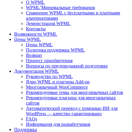
О WPML
WPML’Минимальные требования
Сравнение WPML с бесплатными и платными
альтернативами
Демонстрация WPML
Контакты
Возможности WPML
Цены WPML
Цены WPML
Политика поддержки WPML
Возврат
Процесс приобретения
Вопросы по предпродажной подготовке
Документация WPML
Руководство по WPML
Ядро WPML и плагины Add-on
Многоязычный WooCommerce
Рекомендуемые темы для многоязычных сайтов
Рекомендуемые плагины для многоязычных
сайтов
Автоматический перевод с помощью ИИ для
WordPress — качество гарантировано
FAQs
Информация для разработчиков
Поддержка