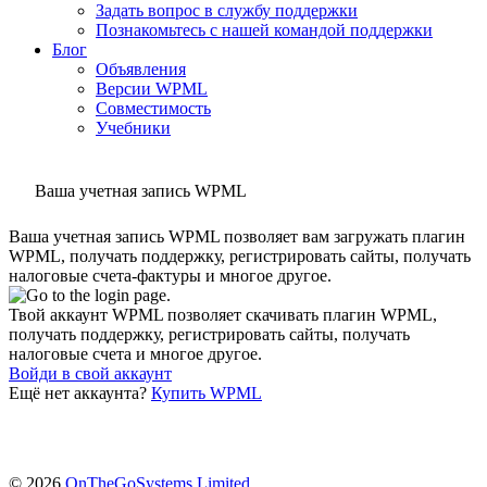
Задать вопрос в службу поддержки
Познакомьтесь с нашей командой поддержки
Блог
Объявления
Версии WPML
Совместимость
Учебники
Ваша учетная запись WPML
Ваша учетная запись WPML позволяет вам загружать плагин
WPML, получать поддержку, регистрировать сайты, получать
налоговые счета-фактуры и многое другое.
Твой аккаунт WPML позволяет скачивать плагин WPML,
получать поддержку, регистрировать сайты, получать
налоговые счета и многое другое.
Войди в свой аккаунт
Ещё нет аккаунта?
Купить WPML
(открывается
© 2026
OnTheGoSystems Limited