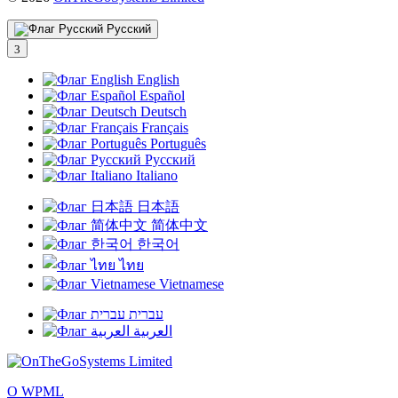
в
новом
Русский
окне)
English
Español
Deutsch
Français
Português
Русский
Italiano
日本語
简体中文
한국어
ไทย
Vietnamese
עברית
العربية
О WPML