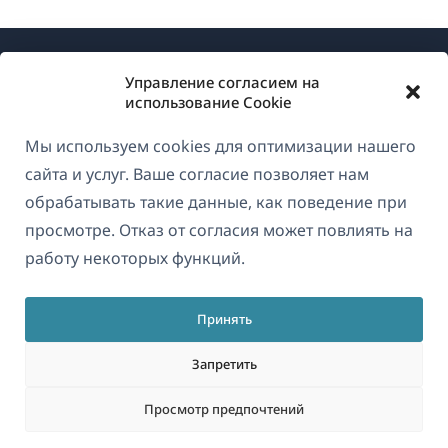
Управление согласием на
использование Cookie
Мы используем cookies для оптимизации нашего
О WPML
сайта и услуг. Ваше согласие позволяет нам
GDPR и политика конфиденциальности
обрабатывать такие данные, как поведение при
просмотре. Отказ от согласия может повлиять на
(открывае
Присоединяйтесь к нашей команде
работу некоторых функций.
в
(открывается
(открывается
(открывается
новом
в
в
в
окне)
Принять
новом
новом
новом
Русский
окне)
окне)
окне)
Запретить
(открываетс
© 2026
OnTheGoSystems Limited
Просмотр предпочтений
в