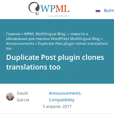
Войт
Перейти
к
содержимому
Главная
»
WPML Multilingual Blog — новости и
обновления для плагина WordPress Multilingual Blog
»
Announcements
» Duplicate Post plugin clones translations
too
Duplicate Post plugin clones
translations too
David
Announcements
,
García
Compatibility
5 апреля, 2017