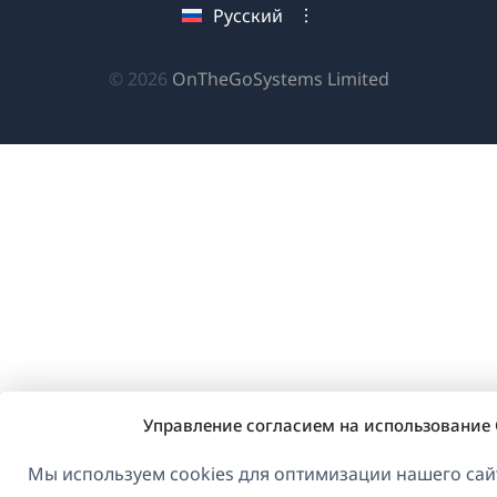
Русский
окне)
окне)
окне)
(открываетс
© 2026
OnTheGoSystems Limited
в
новом
окне)
Управление согласием на использование 
Мы используем cookies для оптимизации нашего сайт