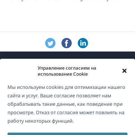
Управление согласием на
использование Cookie
Мы используем cookies для оптимизации нашего
О WPML
сайта и услуг. Ваше согласие позволяет нам
GDPR и политика конфиденциальности
обрабатывать такие данные, как поведение при
просмотре. Отказ от согласия может повлиять на
(открывае
Присоединяйтесь к нашей команде
работу некоторых функций.
в
(открывается
(открывается
(открывается
новом
в
в
в