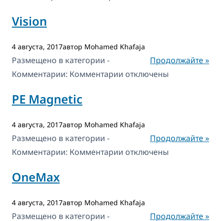
записи
Vision
WooCommerce
PDF
4 августа, 2017автор Mohamed Khafaja
Catalog
Размещено в категории -
Продолжайте »
к
Комментарии:
Комментарии
отключены
записи
PE Magnetic
Vision
4 августа, 2017автор Mohamed Khafaja
Размещено в категории -
Продолжайте »
к
Комментарии:
Комментарии
отключены
записи
OneMax
PE
Magnetic
4 августа, 2017автор Mohamed Khafaja
Размещено в категории -
Продолжайте »