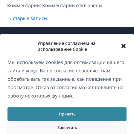
к
Комментарии:
Комментарии
отключены
записи
« старые записи
OneMax
Управление согласием на
использование Cookie
Мы используем cookies для оптимизации нашего
О WPML
сайта и услуг. Ваше согласие позволяет нам
GDPR и политика конфиденциальности
обрабатывать такие данные, как поведение при
просмотре. Отказ от согласия может повлиять на
(открывае
Присоединяйтесь к нашей команде
работу некоторых функций.
в
(открывается
(открывается
(открывается
новом
в
в
в
окне)
Принять
новом
новом
новом
Русский
окне)
окне)
окне)
Запретить