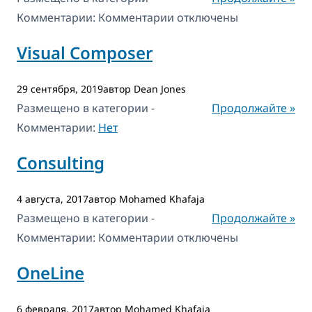
к
Комментарии:
Комментарии
отключены
записи
Visual Composer
Бронирование
для
29 сентября, 2019автор Dean Jones
WooCommerce
Размещено в категории -
Продолжайте »
Комментарии:
Нет
Consulting
4 августа, 2017автор Mohamed Khafaja
Размещено в категории -
Продолжайте »
к
Комментарии:
Комментарии
отключены
записи
OneLine
Consulting
6 февраля, 2017автор Mohamed Khafaja