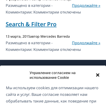
Размещено в категории -
Продолжайте »
к
Комментарии:
Комментарии
отключены
записи
Search & Filter Pro
OneLine
13 марта, 2015автор Mercedes Barreda
Размещено в категории -
Продолжайте »
к
Комментарии:
Комментарии
отключены
записи
Search
&
Управление согласием на
Filter
использование Cookie
Pro
Мы используем cookies для оптимизации нашего
О WPML
сайта и услуг. Ваше согласие позволяет нам
GDPR и политика конфиденциальности
обрабатывать такие данные, как поведение при