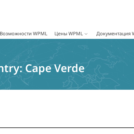
Возможности WPML
Цены WPML
Документация
ntry:
Cape Verde