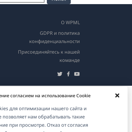
О WPML
GDPR и политика
конфиденциальности
Присоединяйтесь к нашей
(открывается
команде
в
(открывается
(открывается
(открывается
новом
в
в
в
окне)
новом
новом
новом
ение согласием на использование Cookie
окне)
окне)
окне)
ies для оптимизации нашего сайта и
ие позволяет нам обрабатывать такие
ние при просмотре. Отказ от согласия