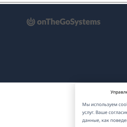
ткрывается
овом
не)
Управл
Мы используем cook
услуг. Ваше соглас
данные, как поведе