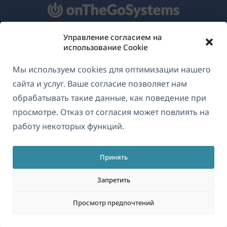
Управление согласием на
О WPML
использование Cookie
GDPR и политика конфиденциальности
Мы используем cookies для оптимизации нашего
(открывае
Присоединяйтесь к нашей команде
сайта и услуг. Ваше согласие позволяет нам
в
обрабатывать такие данные, как поведение при
(открывается
(открывается
(открывается
новом
просмотре. Отказ от согласия может повлиять на
в
в
в
окне)
работу некоторых функций.
новом
новом
новом
Русский
окне)
окне)
окне)
Принять
(открываетс
© 2026
OnTheGoSystems Limited
в
Запретить
новом
Просмотр предпочтений
окне)