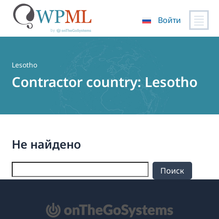
Войти
Перейти
к
содержимому
Lesotho
Contractor country:
Lesotho
Не найдено