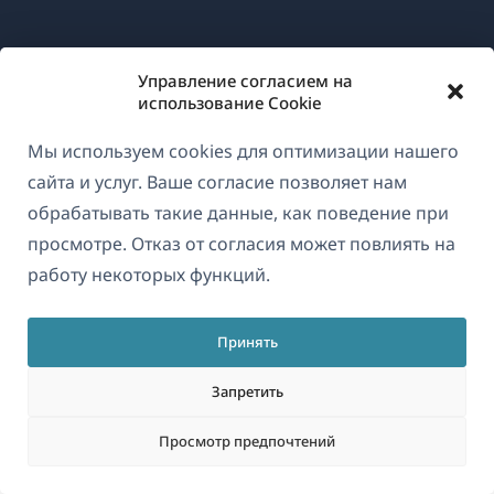
О WPML
Управление согласием на
GDPR и политика конфиденциальности
использование Cookie
(открывае
Присоединяйтесь к нашей команде
Мы используем cookies для оптимизации нашего
в
(открывается
(открывается
(открывается
сайта и услуг. Ваше согласие позволяет нам
новом
в
в
в
обрабатывать такие данные, как поведение при
окне)
новом
новом
новом
просмотре. Отказ от согласия может повлиять на
Русский
окне)
окне)
окне)
работу некоторых функций.
(открываетс
© 2026
OnTheGoSystems Limited
Принять
в
новом
Запретить
окне)
Просмотр предпочтений