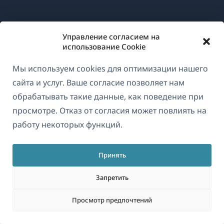
О WPML
Управление согласием на
GDPR и политика конфиденциальности
использование Cookie
(открывае
Присоединяйтесь к нашей команде
Мы используем cookies для оптимизации нашего
в
(открывается
(открывается
(открывается
сайта и услуг. Ваше согласие позволяет нам
новом
в
в
в
обрабатывать такие данные, как поведение при
окне)
новом
новом
новом
просмотре. Отказ от согласия может повлиять на
Русский
окне)
окне)
окне)
работу некоторых функций.
(открываетс
© 2026
OnTheGoSystems Limited
Принять
в
новом
Запретить
окне)
Просмотр предпочтений