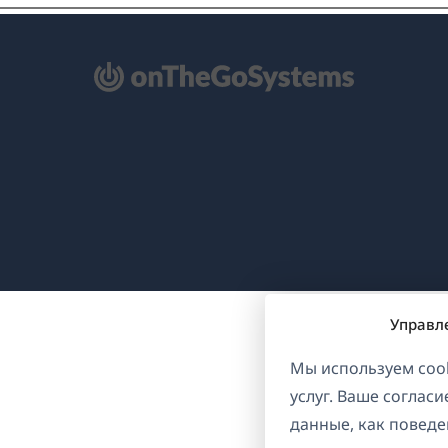
ткрывается
овом
не)
Управл
Мы используем cook
услуг. Ваше соглас
данные, как поведе