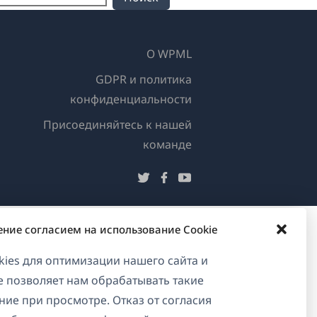
О WPML
GDPR и политика
конфиденциальности
Присоединяйтесь к нашей
(открывается
команде
в
(открывается
(открывается
(открывается
новом
в
в
в
окне)
новом
новом
новом
ение согласием на использование Cookie
окне)
окне)
окне)
ies для оптимизации нашего сайта и
ие позволяет нам обрабатывать такие
ние при просмотре. Отказ от согласия