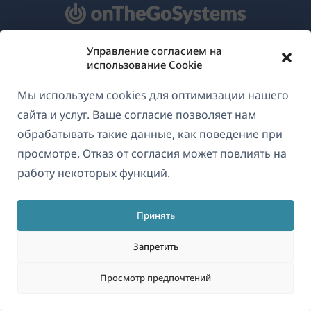
Управление согласием на
О WPML
использование Cookie
GDPR и политика конфиденциальности
Мы используем cookies для оптимизации нашего
(открывае
Присоединяйтесь к нашей команде
сайта и услуг. Ваше согласие позволяет нам
в
обрабатывать такие данные, как поведение при
(открывается
(открывается
(открывается
новом
просмотре. Отказ от согласия может повлиять на
в
в
в
окне)
работу некоторых функций.
новом
новом
новом
Русский
окне)
окне)
окне)
Принять
(открываетс
© 2026
OnTheGoSystems Limited
в
Запретить
новом
Просмотр предпочтений
окне)