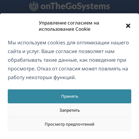
Управление согласием на
О WPML
использование Cookie
GDPR и политика конфиденциальности
Мы используем cookies для оптимизации нашего
(открывае
Присоединяйтесь к нашей команде
сайта и услуг. Ваше согласие позволяет нам
в
обрабатывать такие данные, как поведение при
(открывается
(открывается
(открывается
новом
просмотре. Отказ от согласия может повлиять на
в
в
в
окне)
работу некоторых функций.
новом
новом
новом
Русский
окне)
окне)
окне)
Принять
(открываетс
© 2026
OnTheGoSystems Limited
в
Запретить
новом
Просмотр предпочтений
окне)