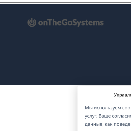
ткрывается
овом
не)
Управл
Мы используем cook
услуг. Ваше соглас
данные, как поведе