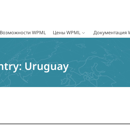
Возможности WPML
Цены WPML
Документация
ntry:
Uruguay