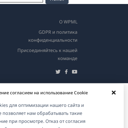
О WPML
GDPR и политика
конфиденциальности
Присоединяйтесь к нашей
(открывается
команде
в
(открывается
(открывается
(открывается
новом
в
в
в
окне)
новом
новом
новом
ение согласием на использование Cookie
окне)
окне)
окне)
ies для оптимизации нашего сайта и
ие позволяет нам обрабатывать такие
ние при просмотре. Отказ от согласия